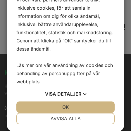
12
inklusive cookies, för att samla in
information om dig för olika ändamål,
INGA PRODUKTER HITTADES!
inklusive: bättre användarupplevelse,
funktionalitet, statistik och marknadsföring.
Genom att klicka på "OK" samtycker du till
dessa ändamål.
Läs mer om vår användning av cookies och
KONTAKT
behandling av personuppgifter på vår
webbplats.
Handelsvägen 7C
973 45 Luleå
VISA
DETALJER
JA
NEJ
OK
JA
NEJ
0920-22 83 35
info@styr-teknik.se
NÖDVÄNDIG
INSTÄLLNINGAR
AVVISA ALLA
LinkedIn
JA
NEJ
JA
NEJ