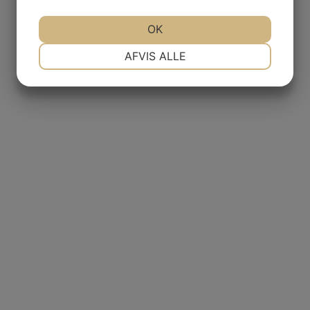
OK
NØDVENDIGE
PRÆFERENCER
AFVIS ALLE
MARKETING
STATISTIK