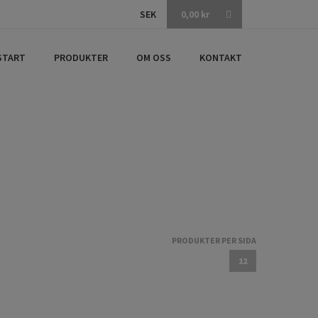
SEK
0,00
kr
START
PRODUKTER
OM OSS
KONTAKT
PRODUKTER PER SIDA
12