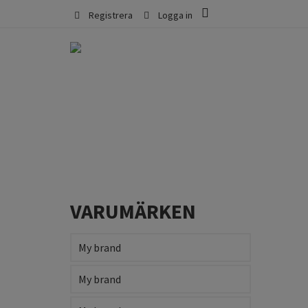
Registrera
Logga in
VARUMÄRKEN
My brand
My brand