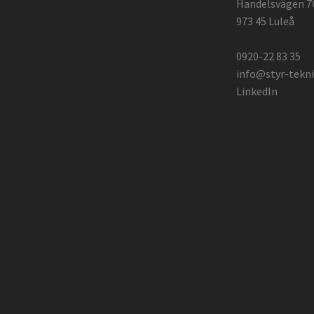
Handelsvägen 7
973 45 Luleå
0920-22 83 35
info@styr-tekni
LinkedIn