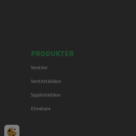
PRODUKTER
Ventiler
Ventilställdon
Spjällställdon
Elmätare